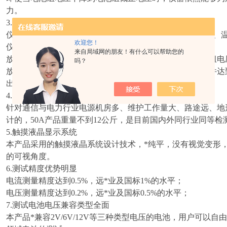
力。
3.
*的保护功能
仪器具有*的保护与报警功能，当设备接线错误、设置错误、
欢迎您！
仪器会发出声光报警，并阻止进一步测试；
来自局域网的朋友！有什么可以帮助您的
放电过程中，可设置综合的放电保护条件，包括电池组整组电
吗？
放电容量门限、放电时间门限四个综合保护条件，任意条件达
出声光提示。
4.
体积小，重量轻
针对通信与电力行业电源机房多、维护工作量大、路途远、地
计的，
50A
产品重量不到
12
公斤，是目前国内外同行业同等检
5.
触摸液晶显示系统
本产品采用的触摸液晶系统设计技术，*纯平，没有视觉变形
的可视角度。
6.
测试精度优势明显
电流测量精度达到
0.5%
，远*业及国标
1%
的水平；
电压测量精度达到
0.2%
，远*业及国标
0.5%
的水平；
7.
测试电池电压兼容类型全面
本产品*兼容
2V/6V/12V
等三种类型电压的电池，用户可以自由