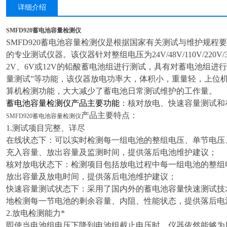
详细介绍
SMFD920蓄电池容量检测仪
SMFD920
蓄电池容量检测仪
是根据国家有关测试与维护规程要
的专业测试仪器。该仪器针对整组电压为
24V/48V/110V/220V/
2V
、
6V
或
12V
的
铅酸蓄电池组进行测试，具有对蓄电池组进行“
量测试”等功能，该仪器放电功率大，体积小，重量轻，上位
算机检测功能，大大减少了蓄电池日常测试维护的工作量。
蓄电池容量检测仪产品主要功能
：核对放电、快速容量测试和
产品主要特点：
SMFD920蓄电池容量检测仪
1.
测试项目完整、详尽
在线状态下：可以实时检测每一组电池的整组电压、单节电压
充入容量、放出容量及监测时间，提供落后电池维护建议；
核对放电状态下：检测项目包括放电过程中每一组电池的整组
放出容量及放电时间，提供落后电池维护建议；
快速容量测试状态下：采用了国内外的蓄电池容量快速测试技
地检测每一节电池的剩余容量、内阻、性能状态，提供落后电
2.
放电检测能力*
即使当电池组电压下降到电池组截止电压时，仪器依然能够为