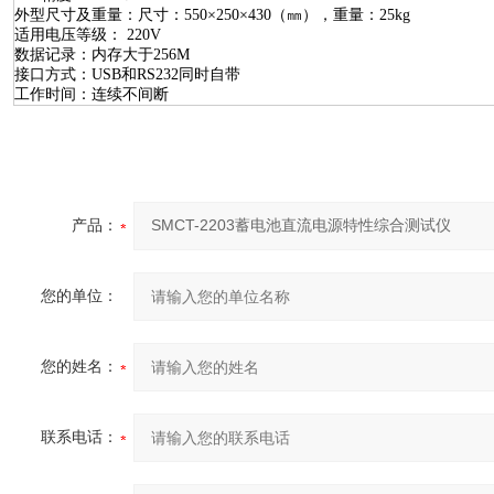
外型尺寸及重量：尺寸：5
5
0×
25
0×4
3
0
（㎜），重量：
25
kg
适用电压等级：
220
V
数据记录：内存大于256M
接口方式：USB
和
RS232
同时自带
工作时间：连续不间断
产品：
您的单位：
您的姓名：
联系电话：