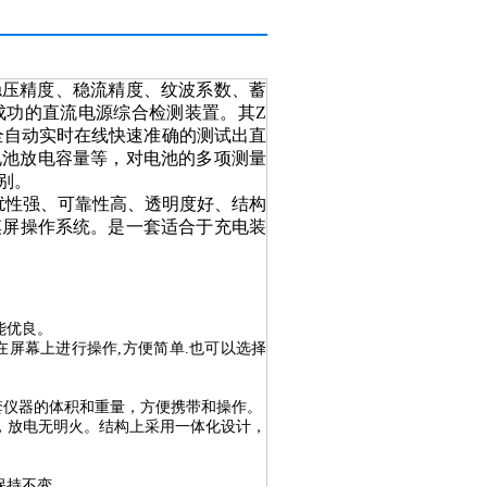
稳压精度、稳流精度、纹波系数、蓄
成功的直流电源综合检测装置。
其
Z
全自动实时在线快速准确的测试出直
电池放电容量等，对电池的多项测量
别。
扰性强、可靠性高、透明度好、结构
摸屏
操作系统
。是一套适合于
充电装
能优良。
在屏幕上进行操作
,
方便简单
.
也可以选择
套仪器的体积和重量，方便携带和操作。
，放电无明火。结构上采用一体化设计，
保持不变。