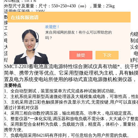
A/D
精度：
≤0.1
％
外型尺寸及重量：尺寸：5
5
0×
25
0×4
3
0
（㎜），重量：
25
kg
适用电压等级：
220
V
数据记录：内存大于256M
接口方式：USB
和
RS232
同时自带
欢迎您！
工作时间：连续不间断
来自局域网的朋友！有什么可以帮助您的
SMCT-2203蓄电池
直流
电源
特性
综合
测试仪
是
对充电装置的
吗？
电池容量等技术指标及试验的规定及技术要求自主试验研制
大的特点是体积小、重量轻，
适合
220
V
直流系统检测，
可以
流电源系统的稳压精度、稳流精度、纹波系数、效率特性、
结果和曲线显示
并
生成报表，
同时
进行综合计算分析，准确判
SMCT-2203蓄电池
直流
电源
特性
综合
测试仪
具有功能*、抗干
简单、携带方便等优点。
它
采用型微处理机为主机，
具有
触
置及
电力系统变电
站
所使用的移动式直流电源微机检测
仪器
，
主要特点
1
、全自动型测试，装置按菜单方式完成各种试验
测试
功能。
2
、主机系统采用新型高速微处理器及大规模集成电路，可靠性高，性
3
、
主机
采用进口
彩色触摸屏操作
及显示方式
,
无需按键
,
用户可以直接
通过计算机对仪器
4
、采用三相自动数控调压器，输出精度高、功率大，电压稳定度高。
5
、
整套仪器*一体化实现
,
调压器和放电负载不需分体，大大减小了整
6
、采用新型
合金材料
为负载，负载能力强，精度高，体积小，重量轻
携带方便。
7
、负载电阻采用8421
码有序排列，可任意组合为用户所需的负载。