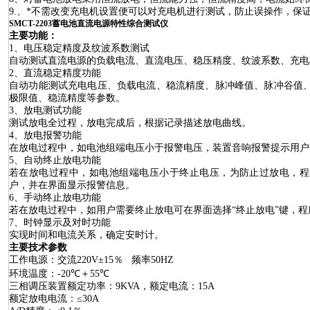
9.
、
*不需改变充电机设置便可以对充电机进行测试，防止误操作，保
SMCT-2203蓄电池直流电源特性综合测试仪
主要功能：
1
、电压稳定精度及纹波系数测试
自动测试直流电源的负载电流、直流电压、稳压精度、纹波系数、
充电
2
、直流稳定精度功能
自动功能测试充电电压、负载电流、稳流精度、脉冲峰值、脉冲谷值
极限值、稳流精度等参数。
3
、放电测试功能
测试放电全过程，放电完成后，根据记录描述放电曲线。
4
、放电报警功能
在放电过程中，如电池组端电压小于报警电压，装置音响报警提示用户
5
、自动终止放电功能
若在放电过程中，如电池组端电压小于终止电压，为防止过放电，程
户，并在界面显示报警信息。
6
、手动终止放电功能
若在放电过程中，如用户需要终止放电可在界面选择“
终止放电
”
键，程
7
、时钟显示及对时功能
实现时间和电流关系，确定安时计。
主要技术参数
工作电源：交流220V±15
％
频率
50HZ
环境温度：-20
℃
＋55
℃
三相调压装置额定功率：
9
KVA
，额定电流：
15A
额定放电电流：≤
30
A