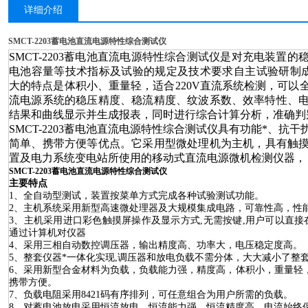
详细介绍
SMCT-2203蓄电池直流电源特性综合测试仪
SMCT-2203蓄电池
直流
电源
特性
综合
测试仪
是
对充电装置的
电池容量等技术指标及试验的规定及技术要求自主试验研制
大的特点是体积小、重量轻，
适合
220
V
直流系统检测，
可以
流电源系统的稳压精度、稳流精度、纹波系数、效率特性、
结果和曲线显示
并
生成报表，
同时
进行综合计算分析，准确判
SMCT-2203蓄电池
直流
电源
特性
综合
测试仪
具有功能*、抗干
简单、携带方便等优点。
它
采用型微处理机为主机，
具有
触
置及
电力系统变电
站
所使用的移动式直流电源微机检测
仪器
，
SMCT-2203蓄电池直流电源特性综合测试仪
主要特点
1
、全自动型测试，装置按菜单方式完成各种试验
测试
功能。
2
、主机系统采用新型高速微处理器及大规模集成电路，可靠性高，性
3
、
主机
采用进口
彩色触摸屏操作
及显示方式
,
无需按键
,
用户可以直接
通过计算机对仪器
4
、采用三相自动数控调压器，输出精度高、功率大，电压稳定度高。
5
、
整套仪器*一体化实现
,
调压器和放电负载不需分体，大大减小了整
6
、采用新型
合金材料
为负载，负载能力强，精度高，体积小，重量轻
携带方便。
7
、负载电阻采用8421
码有序排列，可任意组合为用户所需的负载。
8
、
对
蓄电池
放电采用恒流
放电
，恒流能力强，恒流精度高，
电流始终