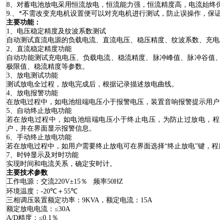
8
、
对
蓄电池
放电采用恒流
放电
，恒流能力强，恒流精度高，
电流始终
9.
、
*不需改变充电机设置便可以对充电机进行测试，防止误操作，保
主要功能：
1
、电压稳定精度及纹波系数测试
自动测试直流电源的负载电流、直流电压、稳压精度、纹波系数、
充电
2
、直流稳定精度功能
自动功能测试充电电压、负载电流、稳流精度、脉冲峰值、脉冲谷值
极限值、稳流精度等参数。
3
、放电测试功能
测试放电全过程，放电完成后，根据记录描述放电曲线。
4
、放电报警功能
在放电过程中，如电池组端电压小于报警电压，装置音响报警提示用户
5
、自动终止放电功能
若在放电过程中，如电池组端电压小于终止电压，为防止过放电，程
户，并在界面显示报警信息。
6
、手动终止放电功能
若在放电过程中，如用户需要终止放电可在界面选择“
终止放电
”
键，程
7
、时钟显示及对时功能
实现时间和电流关系，确定安时计。
主要技术参数
工作电源：交流220V±15
％
频率
50HZ
环境温度：-20
℃
＋55
℃
三相调压装置额定功率：
9
KVA
，额定电流：
15A
额定放电电流：≤
30
A
A/D
精度：
≤0.1
％