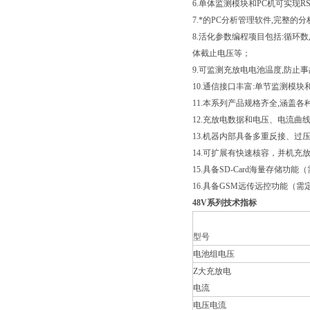
6.单体监测模块和PC机可实现R
7.*的PC分析管理软件,完整
8.活化参数编程项目包括:循
体截止电压等；
9.可监测充放电电池温度,防止
10.通信接口丰富:单节监测模块和
11.本系列产品规格齐全,涵盖各
12.充放电数据和电压、电流曲
13.机器内部具备多重反接、过
14.可扩展有快速核容，并机充
15.具备SD-Card海量存储功能
16.具备GSM远传远控功能（需
48V系列技术指标
型号
电池组电压
Z大充放电
电流
电压电流