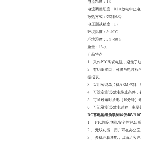
电流精度：1﹪
电流调整细度：0.1A放电中止
散热方式：强制风冷
电压测试精度：1﹪
环境温度：5~40℃
环境湿度：5﹪~90﹪
重量：18kg
产品特点
1 采作PTC陶瓷电阻，避免
2 有USB接口，可将放电过
据报表。
3 采用智能单片机ARM控制
4 可设定测试/放电终止条件
5 可通过短时放电（10分钟）
6 可记录测试/放电过程，主
DC蓄电池组负载测试仪48V/110V
1 、 PTC陶瓷电阻,安全性好,
2 、 无线功能，用户可在办公
3 、 多机并联放电，以满足客