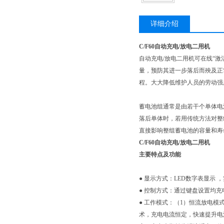
详细介绍
C/F60自动充电/放电二用机
自动充电/放电二用机可在线“激
量，预防其进一步落后而殃及正
程。大大降低维护人员的劳动强
蓄电池组通常是由若干个单体电
落后单体时，若用传统方法对整
直接影响整组蓄电池的容量和寿
C/F60自动充电/放电二用机
主要特点及功能
● 显示方式：LED数字表显示
● 控制方式：通过键盘设置均
● 工作模式：（1）恒流放电
术，充电电流恒定，快速提升电