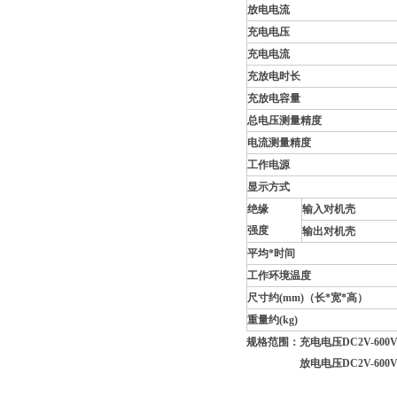
放电电流
充电电压
充电电流
充放电时长
充放电容量
总电压测量精度
电流测量精度
工作电源
显示方式
绝缘
输入对机壳
强度
输出对机壳
平均*时间
工作环境温度
尺寸约(mm)（长*宽*高）
重量约(kg)
规格范围：充
电电压DC2V-600
放电电压DC2V-600V，放