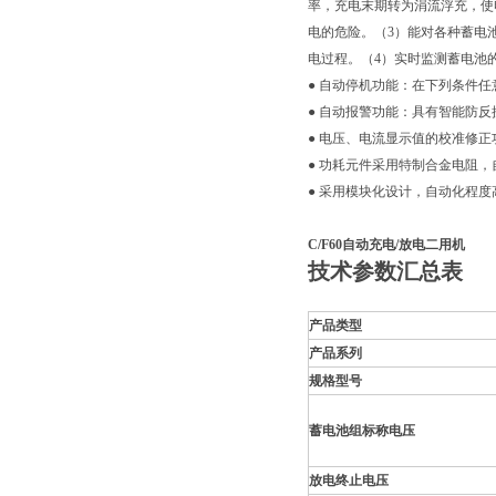
率，充电末期转为涓流浮充，使
电的危险。（3）能对各种蓄电
电过程。（4）实时监测蓄电池
● 自动停机功能：在下列条件
● 自动报警功能：具有智能防
● 电压、电流显示值的校准修
● 功耗元件采用特制合金电阻
● 采用模块化设计，自动化程
C/F60自动充电/放电二用机
技术参数汇总表
产品类型
产品系列
规格型号
蓄电池组标称电压
放电终止电压