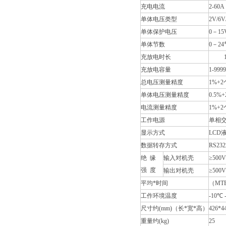
充电电流
2-60A
单体电压类型
2V/6V
单体保护电压
0－15
单体节数
0－24
充放电时长
1分-
充放电容量
1-999
总电压测量精度
1%+
单体电压测量精度
0.5%
电流测量精度
1%+
工作电源
单相交流
显示方式
LCD
数据转存方式
RS23
绝 缘
输入对机壳
≥500V
强 度
输出对机壳
≥500V
平均*时间
（MTB
工作环境温度
-10℃ 
尺寸约(mm)（长*宽*高）
426*4
重量约(kg)
25