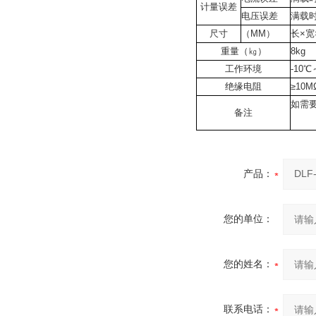
计量误差
电压误差
满载时
尺寸
（MM）
长×宽×
重量（㎏）
8kg
工作环境
-10
绝缘电阻
≥10M
如需
备注
产品：
您的单位：
您的姓名：
联系电话：