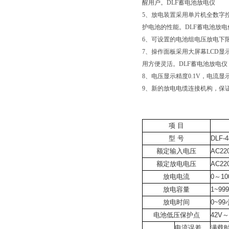
醒用户。DLF蓄电池放电仪
5、放电装置采用单片机全数字
护电池的性能。DLF蓄电池放
6、可设置的电池组电压放电下
7、操作面板采用大屏幕LCD
用方便灵活。DLF蓄电池放电
8、电压显示精度0.1V，电流显
9、新的放电电缆连接机构，保
项 目
型 号
DLF-
额定输入电压
AC22
额定放电电压
AC22
放电电流
0～10
放电容量
1~99
放电时间
0~9
电池低压保护点
42V
电流误差
满载时