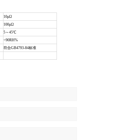
10μΩ
100μΩ
5～45℃
<90RH%
符合GB4793-84标准