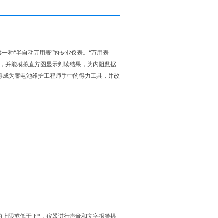
一种“半自动万用表”的专业仪表。“万用表
件，并能模拟直方图显示判读结果，为内阻数据
将成为蓄电池维护工程师手中的得力工具，并改
的上限或低于下*，仪器进行声音和文字报警提