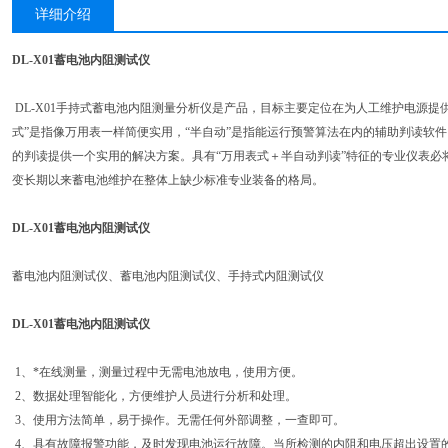
详细介绍
DL-X01蓄电池内阻测试仪
DL-X01手持式蓄电池内阻测量分析仪是产品，目标主要定位在为人工维护电源提供
式”是指像万用表一样简便实用，“半自动”是指能运行预警算法在内的辅助判读软
的判读提供一个实用的解决方案。具有“万用表式＋半自动判读”特征的专业仪表必
变长期以来蓄电池维护在整体上缺少标准专业装备的格局。
DL-X01蓄电池内阻测试仪
蓄电池内阻测试仪、蓄电池内阻测试仪、手持式内阻测试仪
DL-X01蓄电池内阻测试仪
1、*在线测量，测量过程中无需电池放电，使用方便。
2、数据处理智能化，方便维护人员进行分析和处理。
3、使用方法简单，易于操作。无需任何外部调整，一查即可。
4、具有故障报警功能，及时发现电池运行故障。当所检测的内阻和电压超出设置