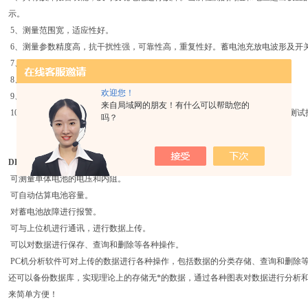
示。
5、测量范围宽，适应性好。
6、测量参数精度高，抗干扰性强，可靠性高，重复性好。蓄电池充放电波形及开
7、采用了接触电阻影响减至Z小的测试夹和测试头，并有专业保护功能。
8、不同高度模拟计算机直方图直观显示判读结果。
欢迎您！
9、功耗低，供电电池可选择，供电方便，可连续工作8小时。
来自局域网的朋友！有什么可以帮助您的
10、有*的PC分析软件，对数据进行分析处理。各种图表显示，并能自动生成测
吗？
DL-X01蓄电池内阻测试仪
基本功能:
可测量单体电池的电压和内阻。
可自动估算电池容量。
对蓄电池故障进行报警。
可与上位机进行通讯，进行数据上传。
可以对数据进行保存、查询和删除等各种操作。
PC机分析软件可对上传的数据进行各种操作，包括数据的分类存储、查询和删除
还可以备份数据库，实现理论上的存储无*的数据，通过各种图表对数据进行分析
来简单方便！