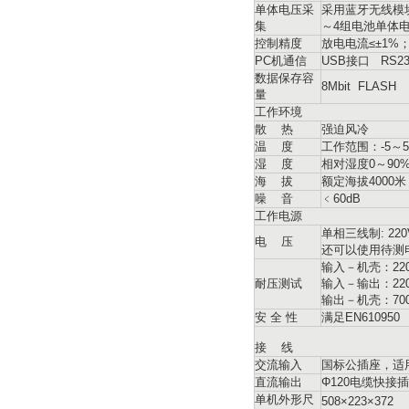
单体电压采
采用蓝牙无线模块
集
～4组电池单体
控制精度
放电电流≤±1%；
PC机通信
USB接口 RS2
数据保存容
8Mbit FLASH
量
工作环境
散 热
强迫风冷
温 度
工作范围：-5～5
湿 度
相对湿度0～90%
海 拔
额定海拔4000米
噪 音
﹤60dB
工作电源
单相三线制: 220
电 压
还可以使用待测电
输入－机壳：2200
耐压测试
输入－输出：2200
输出－机壳：700V
安 全 性
满足EN610950
接 线
交流输入
国标公插座，适用
直流输出
Φ120电缆快接
单机外形尺
508×223×372