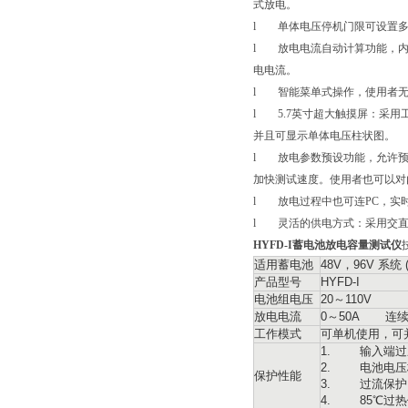
式放电。
l 单体电压停机门限可设置多
l 放电电流自动计算功能，内
电电流。
l 智能菜单式操作，使用者无
l 5.7英寸超大触摸屏：采
并且可显示单体电压柱状图。
l 放电参数预设功能，允许预
加快测试速度。使用者也可以对
l 放电过程中也可连PC，实
l 灵活的供电方式：采用交直
HYFD-I蓄电池放电容量测试仪
适用蓄电池
48V，96V 系统 (
产品型号
HYFD-I
电池组电压
20～110V
放电电流
0～50A 连
工作模式
可单机使用，可
1. 输入端过
2. 电池电压
保护性能
3. 过流保护
4. 85℃过热