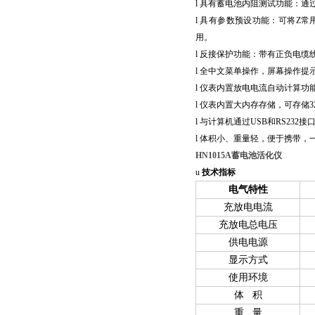
l 具有蓄电池内阻测试功能：
l 具有参数预设功能：可将Z
用。
l 反接保护功能：带有正负电
l 全中文菜单操作，屏幕操作提
l 仪表内置放电电流自动计算
l
仪表内置大内存存储，可存储
l
与计算机通过
USB和RS23
l 体积小、重量轻，便于携带
HN1015A蓄电池活化仪
u
技术指标
电气特性
充放电电流
充放电总电压
供电电源
显示方式
使用环境
体
积
重
量