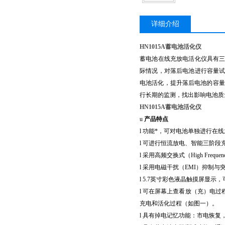
详细介绍
HN1015A蓄电池活化仪
蓄电池在线充放电活化仪具有
际情况，对落后电池进行容量
电池活化，提升落后电池的容量
行长期的监测，找出影响电池质
HN1015A蓄电池活化仪
u
产品特点
l
功能*，可对电池单独进行在
l
可进行恒流放电、智能三阶段
l
采用高频交换式（
High Fre
l
采用电磁干扰（
EMI）抑制
l 5.7英寸彩色液晶触摸屏显
l 可在屏幕上查看放（充）电
充电和活化过程（如图一）。
l 具有掉电记忆功能：市电恢