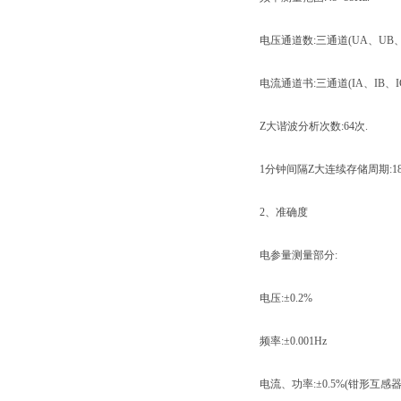
电压通道数:三通道(UA、UB、U
电流通道书:三通道(IA、IB、IC
Z大谐波分析次数:64次.
1分钟间隔Z大连续存储周期:18
2、准确度
电参量测量部分:
电压:±0.2%
频率:±0.001Hz
电流、功率:±0.5%(钳形互感器±