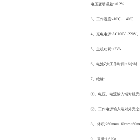
电压变动误差:≤0.2%
3、工作温度:-10℃~ +40℃
4、充电电源:AC100V~220V、频
5、主机功耗:≤3VA
6、电池Z大工作时间:≥6小时
7、绝缘:
⑴、电压、电流输入端对机壳的绝
⑵、工作电源输入端对外壳之间承受
8、 体积:260mm×160mm×60m
9、 重量:1.6 Kg