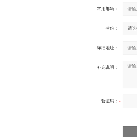
常用邮箱：
省份：
详细地址：
补充说明：
验证码：