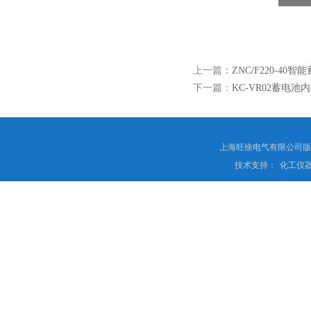
上一篇：
ZNC/F220-40
下一篇：
KC-VR02蓄电池
上海旺徐电气有限公司
技术支持：
化工仪