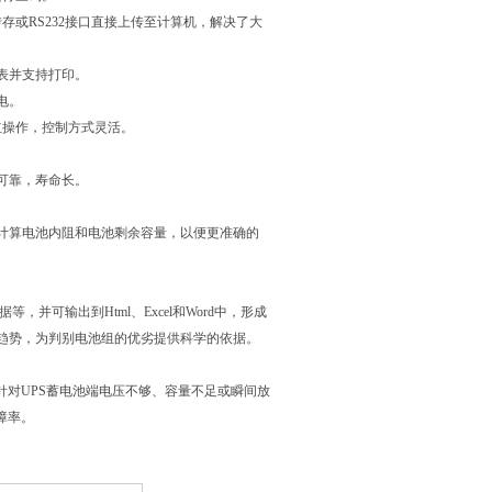
存或RS232接口直接上传至计算机，解决了大
表并支持打印。
电。
立操作，控制方式灵活。
可靠，寿命长。
计算电池内阻和电池剩余容量，以便更准确的
可输出到Html、Excel和Word中，形成
趋势，为判别电池组的优劣提供科学的依据。
针对UPS蓄电池端电压不够、容量不足或瞬间放
障率。