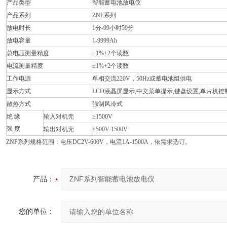
产品类型
智能蓄电池放电仪
产品系列
ZNF系列
放电时长
1分-99小时59分
放电容量
1-9999Ah
总电压测量精度
±1%+2个读数
电流测量精度
±1%+2个读数
工作电源
单相交流220V，50Hz或蓄电池组供电
显示方式
LCD液晶屏显示,中文菜单提示,键盘设置,单片机控
散热方式
强制风冷式
绝 缘
输入对机壳
≥1500V
强 度
输出对机壳
≥500V-1500V
ZNF系列规格范围：电压DC2V-600V，电流1A-1500A，依需求选订。
产品：
您的单位：