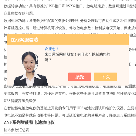
数据转存功能：具有标准的USB接口和RS232接口。放电结束后，数据可通过U盘转
容量数据存储问题。
数据处理功能：放电数据经配套的数据处理软件分析处理后可自动生成各种曲线图
计算机遥控功能：通过计算机可以设置、修改放电参数；控制放电仪开始、停止放
并机功能：同型号放电仪可2台以上并机，由并机盘（选配件）连接并机。各机独
电压、电流显示值的校准修正功能：主要校准电池组总电压、电流。
欢迎您！
功耗元件采用特制合金电阻，自主知识产权技术生产，功率密度大，无明火，安全
来自局域网的朋友！有什么可以帮助您的
控制电路与功耗元件一体化设计，体积小巧，携带方便，强制风冷式散热。
吗？
扩展功能：与我公司的电池组参数在线监测仪配合使用，可以检测单体电池电压，
将劣化电池检测出来，保证电池组工作的可靠性。
数据处理软件
直接获取放电仪的放电信息,处理分析后，可生成电流曲线图、电压曲线图、检测数据等，并
测试报告，并支持打印，方便用户存档。根据这些图表可以查看电池组的性能变化
UPS智能高压负载仪
在智能蓄电池放电仪的基础上开发的专门用于UPS电池的测试和维护的仪器。主要
电电流不满足带载启动要求等问题。可以延长蓄电池的使用寿命，降低UPS系统故
ZNF系列智能蓄电池放电仪
技术参数汇总表