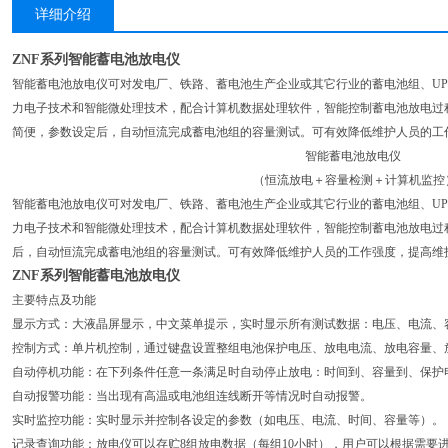
详细介绍
ZNF系列智能蓄电池放电仪
智能蓄电池放电仪可对发电厂、铁路、蓄电池生产企业或其它行业的蓄电池组、UP
力电子技术和智能微处理技术，配合计算机数据处理软件，智能控制蓄电池放电过
简便，参数设定后，自动恒流完成蓄电池组的容量测试。可有效降低维护人员的工
智能蓄电池放电仪
（恒流放电＋容量检测＋计算机监控
智能蓄电池放电仪可对发电厂、铁路、蓄电池生产企业或其它行业的蓄电池组、UP
力电子技术和智能微处理技术，配合计算机数据处理软件，智能控制蓄电池放电过
后，自动恒流完成蓄电池组的容量测试。可有效降低维护人员的工作强度，提高维
ZNF系列智能蓄电池放电仪
主要特点及功能
显示方式：大液晶屏显示，中文菜单提示，实时显示所有测试数据：电压、电流、
控制方式：单片机控制，通过键盘设置整组电池保护电压、放电电流、放电容量、
自动停机功能：在下列条件任意一条满足时自动停止放电：时间到、容量到、保护
自动报警功能：当出现有高温或电池组连线断开等情况时自动报警。
实时监控功能：实时显示并控制各设定的参数（如电压、电流、时间、容量等）。
记录查询功能：放电仪可以存贮8组放电数据（每组10小时），用户可以根据需要