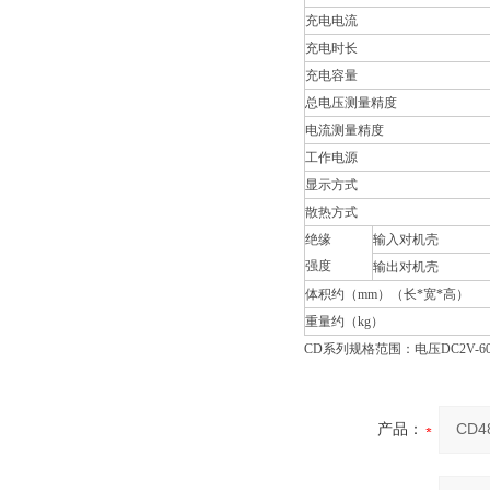
充电电流
充电时长
充电容量
总电压测量精度
电流测量精度
工作电源
显示方式
散热方式
绝缘
输入对机壳
强度
输出对机壳
体积约（mm）（长*宽*高）
重量约（kg）
CD系列规格范围：电压DC2V-6
产品：