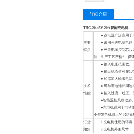
详细介绍
THC-20-48V 20A智能充电机
● 该电源广泛应用于广
主要
● 采用开关电源电路
特点
● 开关电源控制芯片采
理，生产工艺严格*，保
● 输入电压范围宽。
● 输出稳流值可在10%
● 如需加大输出电流
技术
● 可与蓄电池长期连
性能
● 输入过流、过压、欠
●智能温控风扇散热
●充电机适用于电动搬
小型发电机组上的启动蓄
订货
1.充电机使用的环境
须知
2.充电机外形尺寸