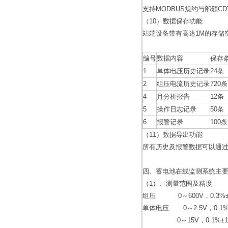
支持MODBUS规约与部颁C
（10）数据保存功能
站端设备带有高达1M的存储
编号
数据内容
保存
1
单体电压历史记录
24条
2
组压电流历史记录
720条
4
月分析报告
12条
5
操作日志记录
50条
6
报警记录
100条
（11）数据导出功能
所有历史及报警数据可以通
四、蓄电池在线监测系统主
（1）、测量范围及精度
组压 0～600V，0.3%±0
单体电压 0～2.5V，0.1%
0～15V，0.1%±1