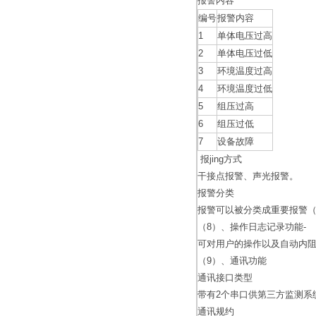
报警内容
编号
报警内容
1
单体电压过高
2
单体电压过低
3
环境温度过高
4
环境温度过低
5
组压过高
6
组压过低
7
设备故障
报jing方式
干接点报警、声光报警。
报警分类
报警可以被分类成重要报警（1
（8）、操作日志记录功能-
可对用户的操作以及自动内
（9）、通讯功能
通讯接口类型
带有2个串口供第三方监测系
通讯规约