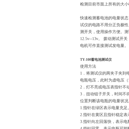
检测目前市面上所有的大小
快速检测蓄电池的电量状态，
试仪的电路不用分正负极性
测开关，使用操作方便。测
12.5v--13v。 拨动
电机可作直接测试发电量。
TY-100蓄电池测试仪
使用方法
1．将测试仪的两夹子夹到
电瓶电压，此时为虚电压（
2．灯不亮或电压表指针不
3．扭动钮子开关，时间不
位置判断该电瓶的电量状况
1.指针在绿区表示电量充足
2.指针在黄区且指针稳定
3.指针向左回落快，表示
4.指针回零，表示电瓶可能