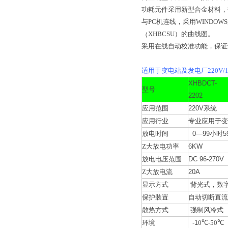
功耗元件采用新型合金材料，
与
PC
机连线，采用
WINDOWS
XHBCSU
）的曲线图。
（
采用在线自动校准功能，保证
适用于变电站及发电厂
220V/
XHBDCT-
型号
2202
应用范围
220V
系统
应用行业
专业应用于变
放电时间
0
—
99
小时
5
Z大放电功率
6KW
放电电压范围
DC 96-270V
Z大放电流
20A
显示方式
背光式，数
保护装置
自动切断直流
散热方式
强制风冷式
环境
-1
0
℃
-50
℃