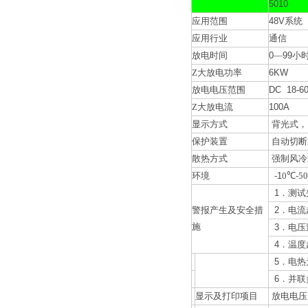
5010
应用范围
48V
系统
应用行业
通信
放电时间
0
—
99
小
Z大放电功率
6KW
放电电压范围
DC 18-6
Z大放电流
100A
显示方式
背光式，
保护装置
自动切断
散热方式
强制风冷
环境
-1
0
℃
-50
1
．测试
警报产生及安全措
2
．电流
施
3
．电压
4
．温度
5
．电热
6
．并联
显示及打印项目
放电电压