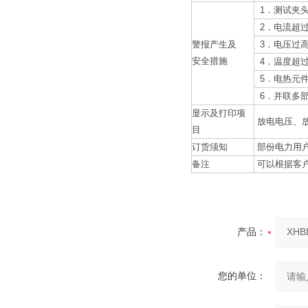
1
．测试夹
2
．电流超
警报产生及
3
．电压过
安全措施
4
．温度超
5
．电热元
6
．并联多
显示及打印项
放电电压、
目
订货须知
部份电力用
备注
可以根据客
产品：
您的单位：