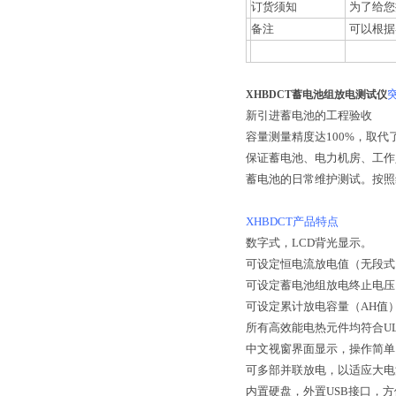
订货须知
为了给您
备注
可以根据
XHBDCT蓄电池组放电测试仪
新引进蓄电池的工程验收
容量测量精度达
100%
，取代
保证蓄电池、电力机房、工作
蓄电池的日常维护测试。按照
XHBDCT
产品特点
数字式，
LCD
背光显示。
可设定恒电流放电值（无段式
可设定蓄电池组放电终止电压
可设定累计放电容量（
AH
值
所有高效能电热元件均符合
U
中文视窗界面显示，操作简单
可多部并联放电，以适应大电
内置硬盘，外置
USB
接口，方