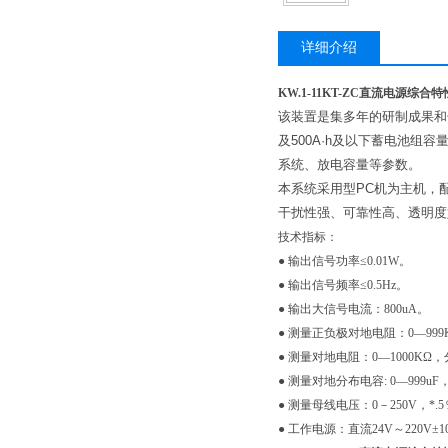
详细介绍
KW.1-11KT-ZC直流电源综合
该装置是集多年的研制成果和
及500A·h及以下蓄电池
系统、放电容量等参数。
本系统采用型PC机为主机，
干扰性强、可靠性高、透明度
技术指标：
● 输出信号功率≤0.01W。
● 输出信号频率≤0.5Hz。
● 输出大信号电流：800uA。
● 测量正负极对地电阻：0—999
● 测量对地电阻：0—1000KΩ，
● 测量对地分布电容: 0—999uF
● 测量母线电压：0－250V，*.5
● 工作电源：直流24V～220V±1