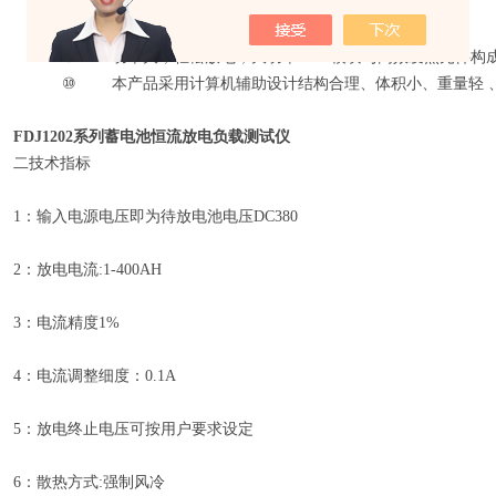
⑦
同一电池组历次放电电压曲线比较。
⑧
根据各种特性排序报表。
⑨
功率大，轻松放电，大功率MOS模块与高效发热元件构成
⑩
本产品采用计算机辅助设计结构合理、体积小、重量轻 
FDJ1202系列蓄电池恒流放电负载测试仪
二技术指标
1：输入电源电压即为待放电池电压DC380
2：放电电流:1-400AH
3：电流精度1%
4：电流调整细度：0.1A
5：放电终止电压可按用户要求设定
6：散热方式:强制风冷