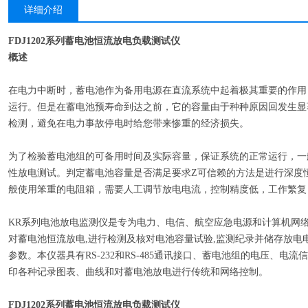
详细介绍
FDJ1202系列蓄电池恒流放电负载测试仪
概述
在电力中断时，蓄电池作为备用电源在直流系统中起着极其重要的作用
运行。但是在蓄电池预寿命到达之前，它的容量由于种种原因回发生显
检测，避免在电力事故停电时给您带来惨重的经济损失。
为了检验蓄电池组的可备用时间及实际容量，保证系统的正常运行，一
性放电测试。判定蓄电池容量是否满足要求Z可信赖的方法是进行深度
般使用笨重的电阻箱，需要人工调节放电电流，控制精度低，工作繁复
KR系列电池放电监测仪是专为电力、电信、航空应急电源和计算机网
对蓄电池恒流放电,进行检测及核对电池容量试验,监测纪录并储存放电电
参数。本仪器具有RS-232和RS-485通讯接口、蓄电池组的电压、
印各种记录图表、曲线和对蓄电池放电进行传统和网络控制。
FDJ1202系列蓄电池恒流放电负载测试仪