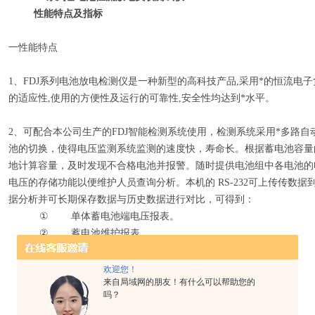
性能特点及指标
一性能特点
1、FDJ系列电池放电检测仪是一种新型的高科技产品,采用*的恒流电
的适应性,使用的方便性及运行的可靠性,安全性均达到*水平。
2、可配合本公司生产的FDJ智能检测系统使用，检测系统采用*多路
池的切换，使得电压监测系统监测的速度快，寿命长。根据蓄电池容量
地计算容量，及时发现不合格电池并报警。随时提供电池组中各电池的
电压的存储功能以便维护人员查询分析。本机的 RS-232可上传传数据到
据分析并可长期保存数据与历史数据进行对比，可得到：
①
单体蓄电池端电压报表。
②
蓄电池维护报表。
③
端电压分段报表。
④
单体蓄电池特性曲线。
欢迎您！
来自局域网的朋友！有什么可以帮助您的
⑤
单体电压曲线。
吗？
⑥
电池组电压曲线。