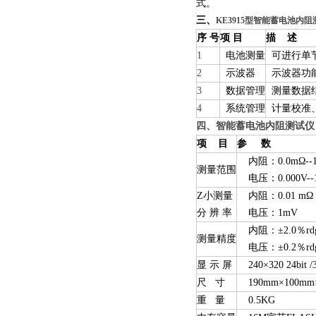
式。
三、
KE3915型智能蓄电池内
序 号
项 目
描 述
1
电池测量
可进行单
2
示波器
示波器功
3
数据管理
测量数据结
4
系统管理
计量校准
四、智能蓄电池内阻测试仪
项 目
参 数
内阻：0.0mΩ--
测量范围
电压：0.000V--
Z小测量
内阻：0.01
分 辨 率
电压：1mV
内阻：±2.0％rdg
测量精度
电压：±0.2％rdg
显 示 屏
240×320 24bit
尺 寸
190mm×100mm
重 量
0.5KG