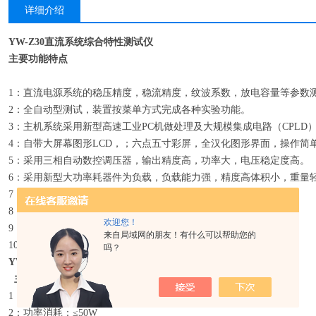
详细介绍
YW-Z30直流系统综合特性测试仪
主要功能特点
1：直流电源系统的稳压精度，稳流精度，纹波系数，放电容量等参数
2：全自动型测试，装置按菜单方式完成各种实验功能。
3：主机系统采用新型高速工业PC机做处理及大规模集成电路（CPLD
4：自带大屏幕图形LCD，；六点五寸彩屏，全汉化图形界面，操作简
5：采用三相自动数控调压器，输出精度高，功率大，电压稳定度高。
6：采用新型大功率耗器件为负载，负载能力强，精度高体积小，重量
7：负载电阻采用8421码有序排列，可任意组合为用户所需的负载.
8：放电过程中，放电电流始终保持不变。
欢迎您！
9：具有PS232和USB接口
来自局域网的朋友！有什么可以帮助您的
10：*的上位功能，具有分析，数据保存，对此确定故障功能。
吗？
YW-Z30直流系统综合特性测试仪
主要技术指标
1：工作电源：交流220V+15%频率50HZ
2：功率消耗：≤50W