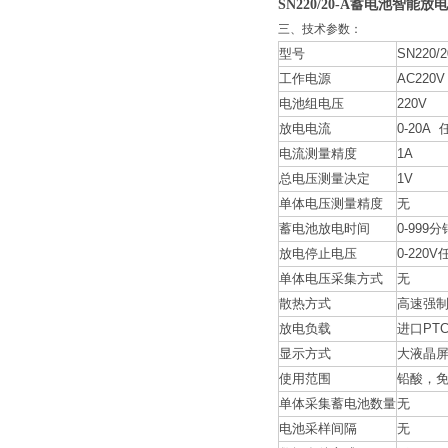
SN220/20-A蓄电池智能放
三、技术参数：
型号
SN220/2
工作电源
AC220V
电池组电压
220V
放电电流
0-20A
电流测量精度
1A
总电压测量决定
1V
单体电压测量精度
无
蓄电池放电时间
0-999
放电停止电压
0-220
单体电压采集方式
无
散热方式
高速强
放电负载
进口PT
显示方式
大液晶屏
使用范围
铅酸，
单体采集蓄电池数量
无
电池采样间隔
无