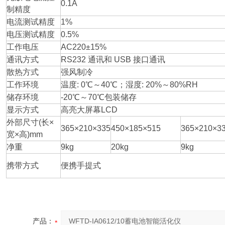
0.1A
制精度
电流测试精度
1%
电压测试精度
0.5%
工作电压
AC220±15%
通讯方式
RS232 通讯和 USB 接口通讯
散热方式
强风制冷
工作环境
温度: 0℃～40℃；湿度: 20%～80%RH
储存环境
-20℃～70℃包装储存
显示方式
高亮大屏幕LCD
外部尺寸(长×
365×210×335
450×185×515
365×210×3
宽×高)mm
净重
9kg
20kg
9kg
携带方式
便携手提式
产品：