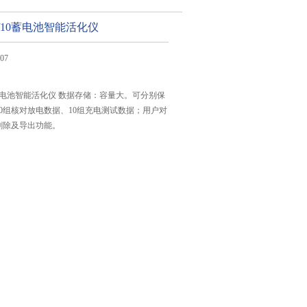
12/10蓄电池智能活化仪
07
2/10蓄电池智能活化仪 数据存储：容量大。可分别保
10组核对放电数据、10组充电测试数据；用户对
删除及导出功能。