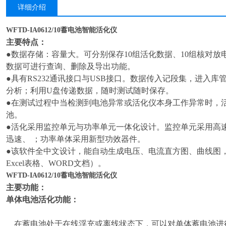
详细介绍
WFTD-IA0612/10蓄电池智能活化仪
主要特点：
●数据存储：容量大。可分别保存10组活化数据、10组核对放
数据可进行查询、删除及导出功能。
●具有RS232通讯接口与USB接口。数据传入记段集，进入
分析；利用U盘传递数据，随时测试随时保存。
●在测试过程中当检测到电池异常或活化仪本身工作异常时，
池。
●活化采用监控单元与功率单元一体化设计。监控单元采用高速A
迅速、 ；功率单体采用新型功效器件。
●该软件全中文设计，能自动生成电压、电流直方图、曲线图
Excel表格、WORD文档）。
WFTD-IA0612/10蓄电池智能活化仪
主要功能：
单体电池活化功能：
在蓄电池处于在线浮充或离线状态下，可以对单体蓄电池进