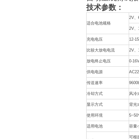
技术参数：
2V、
适合电池规格
2V、
充电电压
12-
比较大放电电流
2V、
放电终止电压
0-1
供电电源
AC22
传送速率
9600
冷却方式
风冷
显示方式
背光
使用环境
5~5
适用电池
容量小
可根