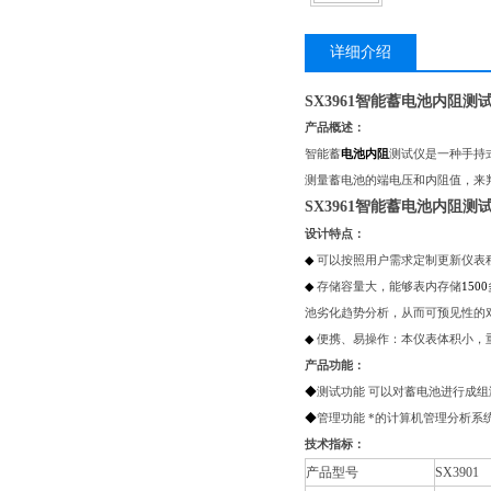
详细介绍
SX3961智能蓄电池内阻测
产品概述：
智能蓄
电池内阻
测试仪是一种手持
测量蓄电池的端电压和内阻值，来
SX3961智能蓄电池内阻测
设计特点：
◆
可以按照用户需求定制更新仪表
◆
存储容量大，能够表内存储
1500
池劣化趋势分析，从而可预见性的
◆
便携、易操作：本仪表体积小，
产品功能：
◆
测试功能
可以对蓄电池进行成组
◆
管理功能
*的计算机管理分析系
技术指标：
产品型号
SX3901