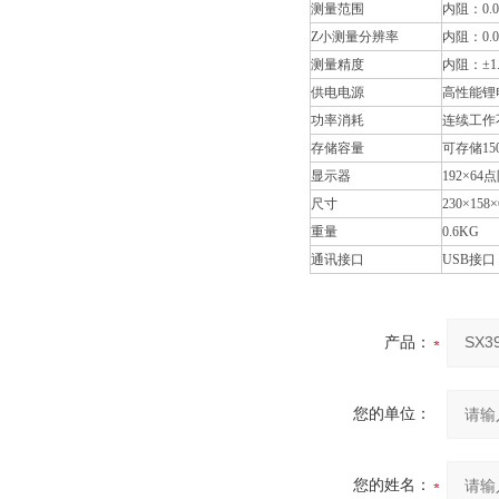
测量范围
内阻：0.00
Z小测量分辨率
内阻：0
测量精度
内阻：±1.0
供电电源
高性能锂
功率消耗
连续工作
存储容量
可存储15
显示器
192×64
尺寸
230×158
重量
0.6KG
通讯接口
USB接口
产品：
您的单位：
您的姓名：