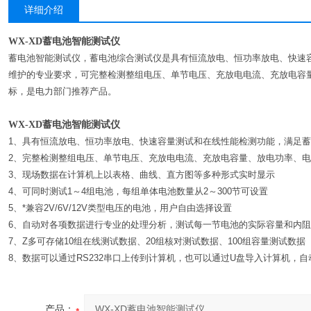
详细介绍
WX-XD蓄电池智能测试仪
蓄电池智能测试仪，蓄电池综合测试仪是具有恒流放电、恒功率放电、快速
维护的专业要求，可完整检测整组电压、单节电压、充放电电流、充放电容
标，是电力部门推荐产品。
WX-XD蓄电池智能测试仪
1、具有恒流放电、恒功率放电、快速容量测试和在线性能检测功能，满足
2、完整检测整组电压、单节电压、充放电电流、充放电容量、放电功率、
3、现场数据在计算机上以表格、曲线、直方图等多种形式实时显示
4、可同时测试1～4组电池，每组单体电池数量从2～300节可设置
5、*兼容2V/6V/12V类型电压的电池，用户自由选择设置
6、自动对各项数据进行专业的处理分析，测试每一节电池的实际容量和内
7、Z多可存储10组在线测试数据、20组核对测试数据、100组容量测试数据
8、数据可以通过RS232串口上传到计算机，也可以通过U盘导入计算机，
产品：